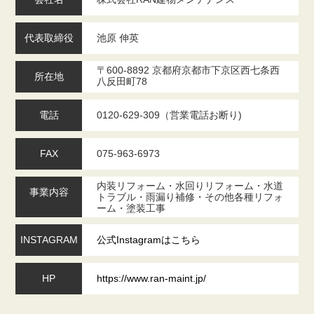
代表取締役
池原 伸英
〒600-8892 京都府京都市下京区⻄七条⻄
所在地
⼋反⽥町78
電話
0120-629-309（営業電話お断り)
FAX
075-963-6973
内装リフォーム・⽔回りリフォーム・⽔道
事業内容
トラブル・⾬漏り補修・その他各種リフォ
ーム・塗装⼯事
INSTAGRAM
公式Instagramはこちら
HP
https://www.ran-maint.jp/