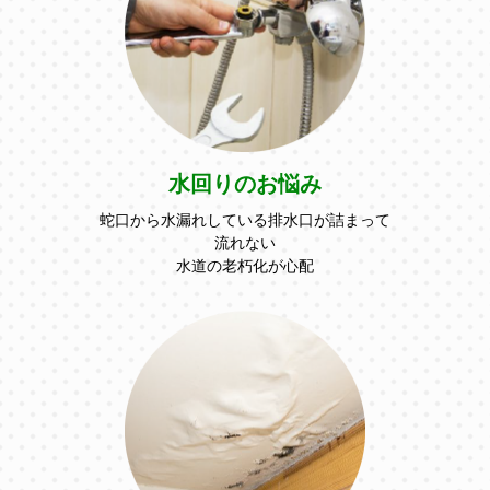
水回りのお悩み
蛇⼝から⽔漏れしている排⽔⼝が詰まって
流れない
⽔道の⽼朽化が⼼配